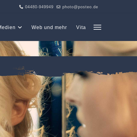
04480-949949
photo@posteo.de
Medien
Web und mehr
Vita