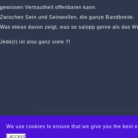
gewissen Vertrautheit offenbaren kann.
Zwischen Sein und Seinwollen, die ganze Bandbreite.
Was etwas davon zeigt, was so salopp gerne als das Wes
Jede(r) ist also ganz viele ?!
Datenschutz
Impressum
We use cookies to ensure that we give you the best 
© 2026 m design
I accept